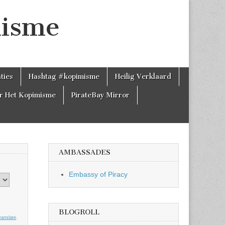
misme
ties
Hashtag #kopimisme
Heilig Verklaard
r Het Kopimisme
PirateBay Mirror
AMBASSADES
Embassy of Piracy
BLOGROLL
ranslate
.