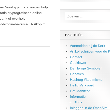
iden Voorbijgangers kregen hulp
gratis cryptografische online
Zoeken
bank of overheid.
naar:
t-bitcoin-de-crisis-uit/ #kopimi
PAGINA’S
Aanmelden bij de Kerk
Artikel schrijven voor de 
Contact
Cookiewet
De Heilige Symbolen
Donaties
Hashtag #kopimisme
Heilig Verklaard
Het Manifest
Informatie
Blogs
Inloggen in de OpenSimul