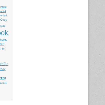
Pirate
ctief
ur4all
Copy
haag
ook
heilige
rnet
r en
cifer
ebay
hting
m Kuik