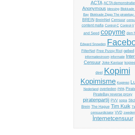
ACTA
ACTA demonstratie
Anonymous
blessing
Blokkade 
Bay
Blokkade Ziggo The piratebay a
BREIN
BreinNet
Censuur
censu
content mafia
Control-C
Control-V
copyme
and Seed
den 
Faceb
Edward Snowden
gebed
FilterNet
Free Pussy Riot
Inte
informatiestroom
informatie
Censuur
Joke Kaviaar
kopiee
Kopimi
deel
Kopimisme
Lu
Kopimist
Pirat
overleden
Nederland
PIPA
PirateBay reverse proxy
piratenpartij
PVV
sopa
Stic
Tim Kuik
Brein
The Hague
Ti
VVD
censuurdictator
zweden
Ìnternetcensuur