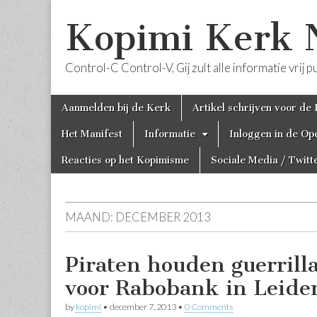
Kopimi Kerk 
Control-C Control-V, Gij zult alle informatie vri
Skip
Main
Aanmelden bij de Kerk
Artikel schrijven voor de
to
menu
content
Het Manifest
Informatie
Inloggen in de Op
Reacties op het Kopimisme
Sociale Media / Twitt
MAAND:
DECEMBER 2013
Piraten houden guerrilla
voor Rabobank in Leide
by
kopimi
•
december 7, 2013
•
0 Comments