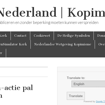
Nederland | Kopi
j publiceren en zonder beperking moeten kunnen verspreiden
 Kerk
Contact
Cookiewet
De Heilige Symbolen
Dona
enSimulator Kerk
Nederlandse Wetgeving Kopimisme
Ove
er
Translate to:
-actie pal
n
Powered by
Google T