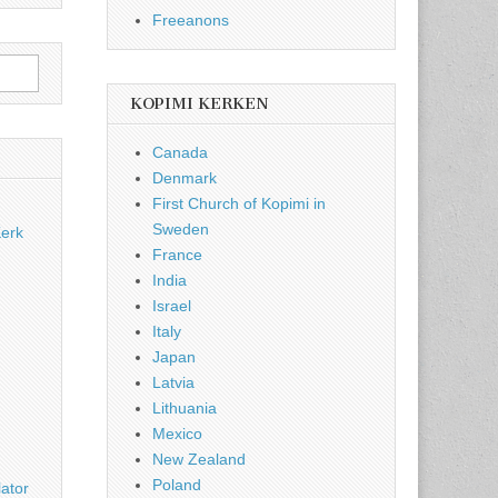
Freeanons
KOPIMI KERKEN
Canada
Denmark
First Church of Kopimi in
Sweden
Kerk
France
India
Israel
Italy
Japan
Latvia
Lithuania
Mexico
New Zealand
Poland
ator