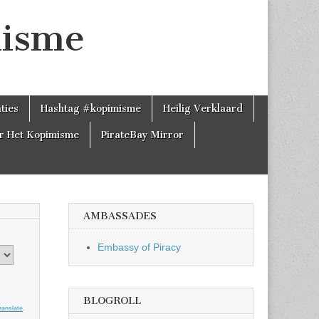
misme
ties
Hashtag #kopimisme
Heilig Verklaard
r Het Kopimisme
PirateBay Mirror
AMBASSADES
Embassy of Piracy
BLOGROLL
ranslate
.