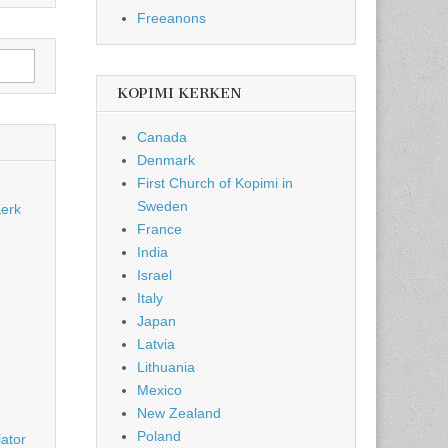
Freeanons
KOPIMI KERKEN
Canada
Denmark
First Church of Kopimi in
Sweden
Kerk
France
India
Israel
Italy
Japan
Latvia
Lithuania
Mexico
New Zealand
Poland
ator