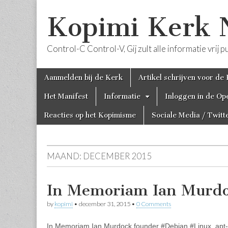
Kopimi Kerk 
Control-C Control-V, Gij zult alle informatie vri
Skip
Main
Aanmelden bij de Kerk
Artikel schrijven voor de
to
menu
content
Het Manifest
Informatie
Inloggen in de Op
Reacties op het Kopimisme
Sociale Media / Twitt
MAAND:
DECEMBER 2015
In Memoriam Ian Murd
by
kopimi
•
december 31, 2015
•
0 Comments
In Memoriam Ian Murdock founder #Debian #Linux. apt-