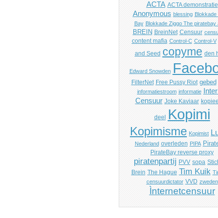
ACTA
ACTA demonstratie
Anonymous
blessing
Blokkade 
Bay
Blokkade Ziggo The piratebay a
BREIN
BreinNet
Censuur
censu
content mafia
Control-C
Control-V
copyme
and Seed
den 
Faceb
Edward Snowden
gebed
FilterNet
Free Pussy Riot
Inte
informatiestroom
informatie
Censuur
Joke Kaviaar
kopiee
Kopimi
deel
Kopimisme
Lu
Kopimist
Pirat
overleden
Nederland
PIPA
PirateBay reverse proxy
piratenpartij
PVV
sopa
Stic
Tim Kuik
Brein
The Hague
Ti
VVD
censuurdictator
zweden
Ìnternetcensuur