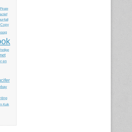
Pirate
ctief
ur4all
Copy
haag
ook
heilige
rnet
r en
cifer
ebay
hting
m Kuik