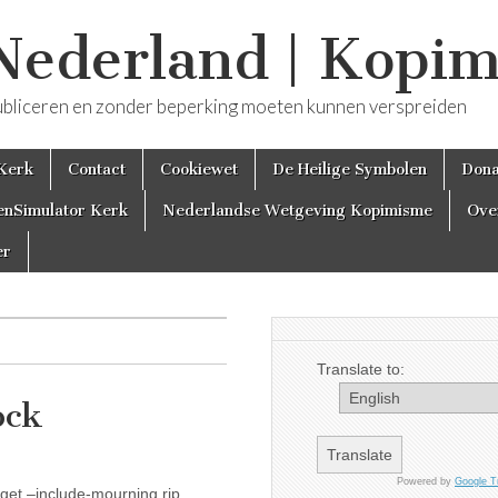
Nederland | Kopi
j publiceren en zonder beperking moeten kunnen verspreiden
 Kerk
Contact
Cookiewet
De Heilige Symbolen
Dona
enSimulator Kerk
Nederlandse Wetgeving Kopimisme
Ove
er
Translate to:
ock
Powered by
Google T
get –include-mourning rip