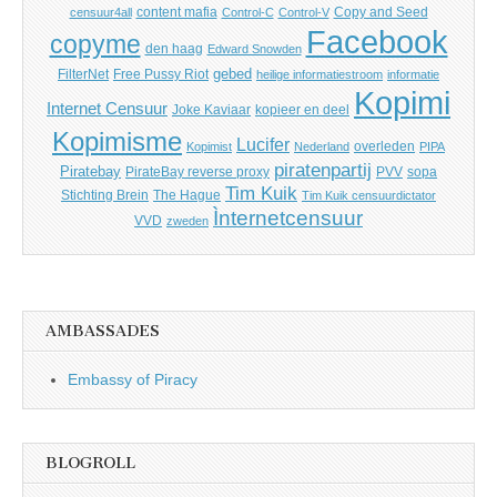
content mafia
Copy and Seed
censuur4all
Control-C
Control-V
Facebook
copyme
den haag
Edward Snowden
gebed
FilterNet
Free Pussy Riot
heilige informatiestroom
informatie
Kopimi
Internet Censuur
Joke Kaviaar
kopieer en deel
Kopimisme
Lucifer
overleden
Kopimist
Nederland
PIPA
piratenpartij
Piratebay
PirateBay reverse proxy
PVV
sopa
Tim Kuik
Stichting Brein
The Hague
Tim Kuik censuurdictator
Ìnternetcensuur
VVD
zweden
AMBASSADES
Embassy of Piracy
BLOGROLL