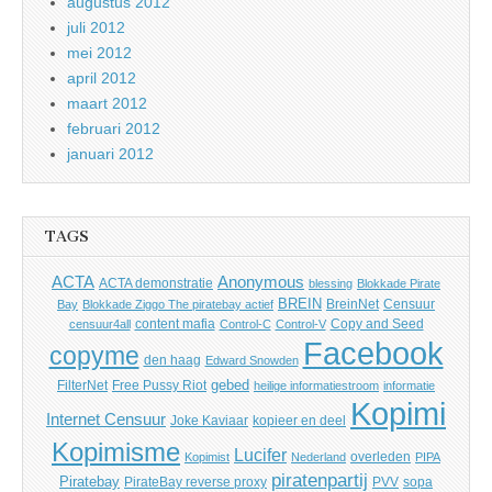
augustus 2012
juli 2012
mei 2012
april 2012
maart 2012
februari 2012
januari 2012
TAGS
Anonymous
ACTA
ACTA demonstratie
blessing
Blokkade Pirate
BREIN
BreinNet
Censuur
Bay
Blokkade Ziggo The piratebay actief
content mafia
Copy and Seed
censuur4all
Control-C
Control-V
Facebook
copyme
den haag
Edward Snowden
gebed
FilterNet
Free Pussy Riot
heilige informatiestroom
informatie
Kopimi
Internet Censuur
Joke Kaviaar
kopieer en deel
Kopimisme
Lucifer
overleden
Kopimist
Nederland
PIPA
piratenpartij
Piratebay
PirateBay reverse proxy
PVV
sopa