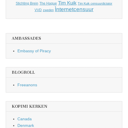
Tim Kuik
Stichting Brein
The Hague
Tim Kuik censuurdictator
Ìnternetcensuur
VVD
zweden
AMBASSADES
Embassy of Piracy
BLOGROLL
Freeanons
KOPIMI KERKEN
Canada
Denmark