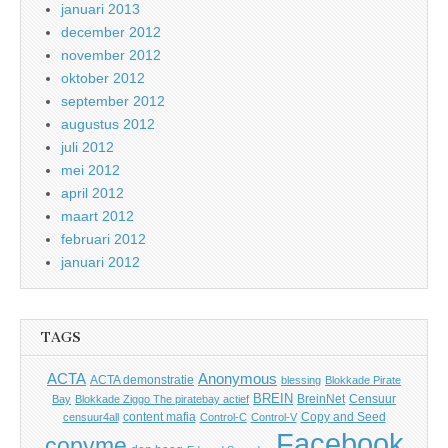
januari 2013
december 2012
november 2012
oktober 2012
september 2012
augustus 2012
juli 2012
mei 2012
april 2012
maart 2012
februari 2012
januari 2012
TAGS
Anonymous
ACTA
ACTA demonstratie
blessing
Blokkade Pirate
BREIN
BreinNet
Censuur
Bay
Blokkade Ziggo The piratebay actief
content mafia
Copy and Seed
censuur4all
Control-C
Control-V
Facebook
copyme