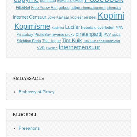
den haag
Edward Snowden
gebed
FilterNet
Free Pussy Riot
heilige informatiestroom
informatie
Kopimi
Internet Censuur
Joke Kaviaar
kopieer en deel
Kopimisme
Lucifer
overleden
Kopimist
Nederland
PIPA
piratenpartij
Piratebay
PirateBay reverse proxy
PVV
sopa
Tim Kuik
Stichting Brein
The Hague
Tim Kuik censuurdictator
Ìnternetcensuur
VVD
zweden
AMBASSADES
Embassy of Piracy
BLOGROLL
Freeanons