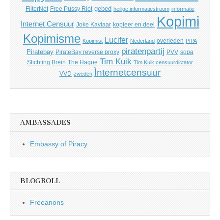
gebed
FilterNet
Free Pussy Riot
heilige informatiestroom
informatie
Kopimi
Internet Censuur
Joke Kaviaar
kopieer en deel
Kopimisme
Lucifer
overleden
Kopimist
Nederland
PIPA
piratenpartij
Piratebay
PirateBay reverse proxy
PVV
sopa
Tim Kuik
Stichting Brein
The Hague
Tim Kuik censuurdictator
Ìnternetcensuur
VVD
zweden
AMBASSADES
Embassy of Piracy
BLOGROLL
Freeanons