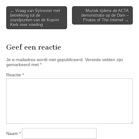
Post
← Vraag van Sylvester met
Muziek tijdens de ACTA
betrekking tot de
demonstratie op de Dam –
navigation
standpunten van de Kopimi
Pirates of The Internet →
Kerk over voeding
Geef een reactie
Je e-mailadres wordt niet gepubliceerd.
Vereiste velden zijn
gemarkeerd met
*
Reactie
*
Naam
*