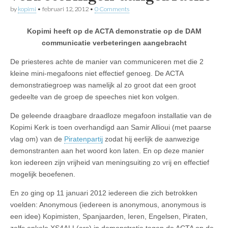
by
kopimi
•
februari 12, 2012
•
0 Comments
Kopimi heeft op de ACTA demonstratie op de DAM
communicatie verbeteringen aangebracht
De priesteres achte de manier van communiceren met die 2
kleine mini-megafoons niet effectief genoeg. De ACTA
demonstratiegroep was namelijk al zo groot dat een groot
gedeelte van de groep de speeches niet kon volgen.
De geleende draagbare draadloze megafoon installatie van de
Kopimi Kerk is toen overhandigd aan Samir Allioui (met paarse
vlag om) van de
Piratenpartij
zodat hij eerlijk de aanwezige
demonstranten aan het woord kon laten. En op deze manier
kon iedereen zijn vrijheid van meningsuiting zo vrij en effectief
mogelijk beoefenen.
En zo ging op 11 januari 2012 iedereen die zich betrokken
voelden: Anonymous (iedereen is anonymous, anonymous is
een idee) Kopimisten, Spanjaarden, Ieren, Engelsen, Piraten,