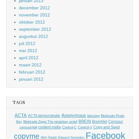
januari 2013
december 2012
november 2012
oktober 2012
september 2012
augustus 2012
juli 2012
mei 2012
april 2012
maart 2012
februari 2012
januari 2012
TAGS
Anonymous
ACTA
ACTA demonstratie
blessing
Blokkade Pirate
BREIN
BreinNet
Censuur
Bay
Blokkade Ziggo The piratebay actief
content mafia
Copy and Seed
censuur4all
Control-C
Control-V
Facebook
copyme
den haag
Edward Snowden