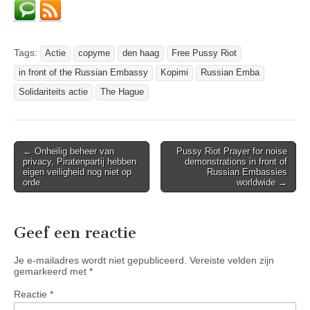
Tags:
Actie
copyme
den haag
Free Pussy Riot
in front of the Russian Embassy
Kopimi
Russian Emba
Solidariteits actie
The Hague
Post
← Onheilig beheer van
Pussy Riot Prayer for noise
privacy, Piratenpartij hebben
demonstrations in front of
navigation
eigen veiligheid nog niet op
Russian Embassies
orde
worldwide →
Geef een reactie
Je e-mailadres wordt niet gepubliceerd.
Vereiste velden zijn
gemarkeerd met
*
Reactie
*