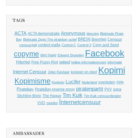
TAGS
Anonymous
ACTA
ACTA demonstratie
blessing
Blokkade Pirate
BREIN
BreinNet
Censuur
Bay
Blokkade Ziggo The piratebay actief
content mafia
Copy and Seed
censuur4all
Control-C
Control-V
Facebook
copyme
den haag
Edward Snowden
gebed
FilterNet
Free Pussy Riot
heilige informatiestroom
informatie
Kopimi
Internet Censuur
Joke Kaviaar
kopieer en deel
Kopimisme
Lucifer
overleden
Kopimist
Nederland
PIPA
piratenpartij
Piratebay
PirateBay reverse proxy
PVV
sopa
Tim Kuik
Stichting Brein
The Hague
Tim Kuik censuurdictator
Ìnternetcensuur
VVD
zweden
AMBASSADES