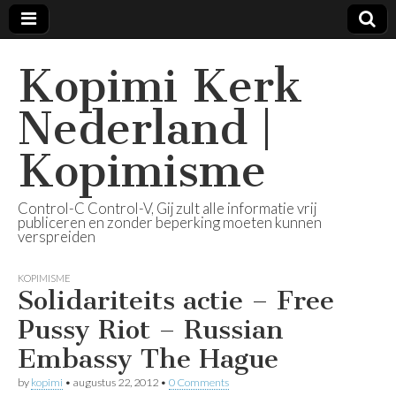
Kopimi Kerk
Nederland |
Kopimisme
Control-C Control-V, Gij zult alle informatie vrij
publiceren en zonder beperking moeten kunnen
verspreiden
KOPIMISME
Solidariteits actie – Free
Pussy Riot – Russian
Embassy The Hague
by
kopimi
•
augustus 22, 2012
•
0 Comments