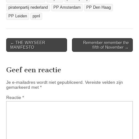
piratenpartij nederland
PP Amsterdam
PP Den Haag
PP Leiden
ppnl
Post
← THE WAYSEER
Remember remember the
MANIFESTO
fifth of November →
navigation
Geef een reactie
Je e-mailadres wordt niet gepubliceerd.
Vereiste velden zijn
gemarkeerd met
*
Reactie
*