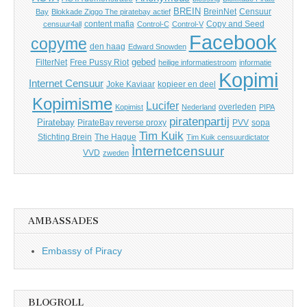
BREIN
BreinNet
Censuur
Bay
Blokkade Ziggo The piratebay actief
content mafia
Copy and Seed
censuur4all
Control-C
Control-V
Facebook
copyme
den haag
Edward Snowden
gebed
FilterNet
Free Pussy Riot
heilige informatiestroom
informatie
Kopimi
Internet Censuur
Joke Kaviaar
kopieer en deel
Kopimisme
Lucifer
overleden
Kopimist
Nederland
PIPA
piratenpartij
Piratebay
PirateBay reverse proxy
PVV
sopa
Tim Kuik
Stichting Brein
The Hague
Tim Kuik censuurdictator
Ìnternetcensuur
VVD
zweden
AMBASSADES
Embassy of Piracy
BLOGROLL