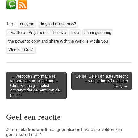
Tags:
copyme
do you believe now?
Eva Boto - Verjamem - I Believe
love
sharingiscaring
the power to copy and share with the world is within you
Vladimir Graić
Post
← Verboden informatie te
Debat: Delen en auteursrecht
verspreiden in Nederland –
– woensdag 30 mei Den
navigation
Chris Klomp journalist
Haag →
ontvangt dreigement van de
politie
Geef een reactie
Je e-mailadres wordt niet gepubliceerd.
Vereiste velden zijn
gemarkeerd met
*