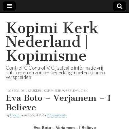
Kopimi Kerk
Nederland |
Kopimisme
Control-C Control-V, Gij zult alle informatie vrij
publiceren en zonder beperking moeten kunnen
verspreiden
INGEZONDEN STUKKEN
,
KOPIMISME
,
WERELDMUZIEK
Eva Boto – Verjamem – I
Believe
by
kopimi
•
mei 29, 2012
•
0 Comments
Eva Boto – Verjamem – I Believe