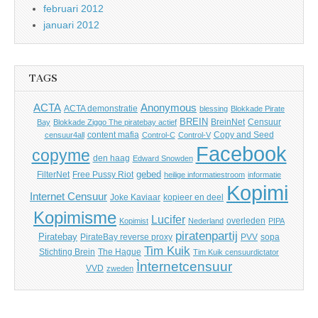
februari 2012
januari 2012
TAGS
Anonymous
ACTA
ACTA demonstratie
blessing
Blokkade Pirate
BREIN
BreinNet
Censuur
Bay
Blokkade Ziggo The piratebay actief
content mafia
Copy and Seed
censuur4all
Control-C
Control-V
Facebook
copyme
den haag
Edward Snowden
gebed
FilterNet
Free Pussy Riot
heilige informatiestroom
informatie
Kopimi
Internet Censuur
Joke Kaviaar
kopieer en deel
Kopimisme
Lucifer
overleden
Kopimist
Nederland
PIPA
piratenpartij
Piratebay
PirateBay reverse proxy
PVV
sopa
Tim Kuik
Stichting Brein
The Hague
Tim Kuik censuurdictator
Ìnternetcensuur
VVD
zweden