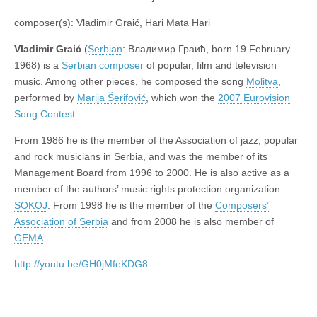
composer(s): Vladimir Graić, Hari Mata Hari
Vladimir Graić
(
Serbian
: Владимир Граић, born 19 February
1968) is a
Serbian
composer
of popular, film and television
music. Among other pieces, he composed the song
Molitva
,
performed by
Marija Šerifović
, which won the
2007 Eurovision
Song Contest
.
From 1986 he is the member of the Association of jazz, popular
and rock musicians in Serbia, and was the member of its
Management Board from 1996 to 2000. He is also active as a
member of the authors’ music rights protection organization
SOKOJ
. From 1998 he is the member of the
Composers’
Association of Serbia
and from 2008 he is also member of
GEMA
.
http://youtu.be/GH0jMfeKDG8